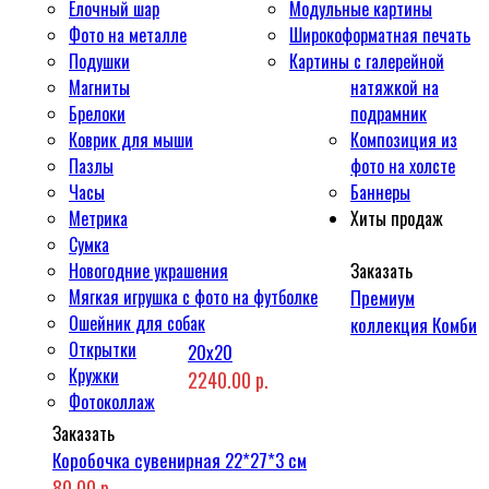
Ёлочный шар
Модульные картины
Фото на металле
Широкоформатная печать
Подушки
Картины с галерейной
Магниты
натяжкой на
Брелоки
подрамник
Коврик для мыши
Композиция из
Пазлы
фото на холсте
Часы
Баннеры
Метрика
Хиты продаж
Сумка
Новогодние украшения
Заказать
Мягкая игрушка с фото на футболке
Премиум
Ошейник для собак
коллекция Комби
Открытки
20x20
Кружки
2240.00 р.
Фотоколлаж
Заказать
Коробочка сувенирная 22*27*3 см
80.00 р.