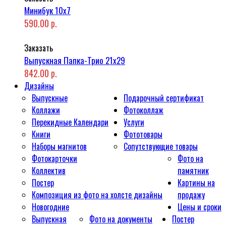
Минибук 10х7
590.00 р.
Заказать
Выпускная Папка-Трио 21x29
842.00 р.
Дизайны
Выпускные
Подарочный сертификат
Коллажи
Фотоколлаж
Перекидные Календари
Услуги
Книги
Фототовары
Наборы магнитов
Сопутствующие товары
Фотокарточки
Фото на
Коллектив
памятник
Постер
Картины на
Композиция из фото на холсте дизайны
продажу
Новогодние
Цены и сроки
Выпускная
Фото на документы
Постер