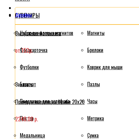
СУВЕНИРЫ
Дизайны
Выпускная фотокнига
Набор виниловых магнитов
Магниты
от 152р.
Фотокарточка
Брелоки
Футболки
Коврик для мыши
Блокнот
Пазлы
Заказать
Подставка для телефона
Часы
Премиум коллекция Комби 20x20
Постер
Метрика
2240.00 р.
Медальница
Сумка