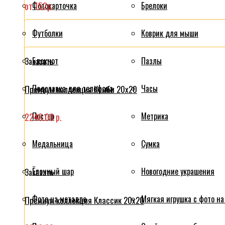
от 152р.
Фотокарточка
Брелоки
Футболки
Коврик для мыши
Блокнот
Пазлы
Заказать
Подставка для телефона
Часы
Премиум коллекция Комби 20x20
Постер
Метрика
2240.00 р.
Медальница
Сумка
Ёлочный шар
Новогодние украшения
Заказать
Фото на металле
Мягкая игрушка с фото на
Премиум коллекция Классик 20x20