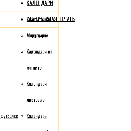
КАЛЕНДАРИ
ИНТЕРЬЕРНАЯ ПЕЧАТЬ
Квартальные
календари
Модульные
Календари на
картины
магните
Календари
листовые
 футболке
Календарь