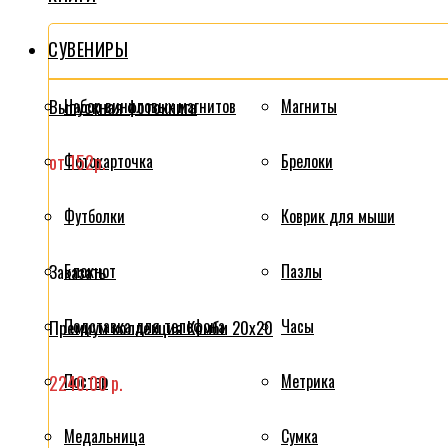
СУВЕНИРЫ
Выпускная фотокнига
Набор виниловых магнитов
Магниты
от 152р.
Фотокарточка
Брелоки
Футболки
Коврик для мыши
Блокнот
Пазлы
Заказать
Подставка для телефона
Часы
Премиум коллекция Комби 20x20
Постер
Метрика
2240.00 р.
Медальница
Сумка