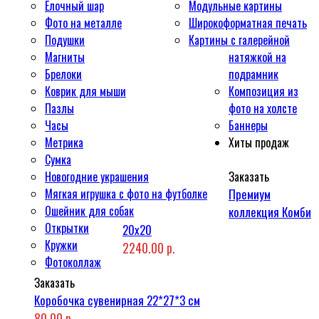
Ёлочный шар
Модульные картины
Фото на металле
Широкоформатная печать
Подушки
Картины с галерейной
Магниты
натяжкой на
Брелоки
подрамник
Коврик для мыши
Композиция из
Пазлы
фото на холсте
Часы
Баннеры
Метрика
Хиты продаж
Сумка
Новогодние украшения
Заказать
Мягкая игрушка с фото на футболке
Премиум
Ошейник для собак
коллекция Комби
Открытки
20x20
Кружки
2240.00 р.
Фотоколлаж
Заказать
Коробочка сувенирная 22*27*3 см
80.00 р.