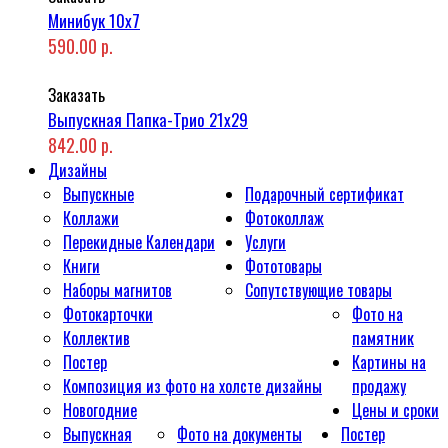
Минибук 10х7
590.00 р.
Заказать
Выпускная Папка-Трио 21x29
842.00 р.
Дизайны
Выпускные
Подарочный сертификат
Коллажи
Фотоколлаж
Перекидные Календари
Услуги
Книги
Фототовары
Наборы магнитов
Сопутствующие товары
Фотокарточки
Фото на
Коллектив
памятник
Постер
Картины на
Композиция из фото на холсте дизайны
продажу
Новогодние
Цены и сроки
Выпускная
Фото на документы
Постер