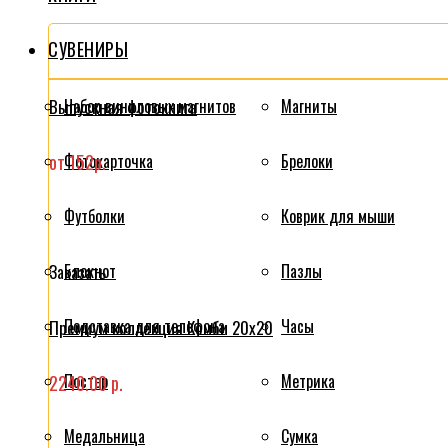
СУВЕНИРЫ
Выпускная фотокнига
Набор виниловых магнитов
Магниты
от 152р.
Фотокарточка
Брелоки
Футболки
Коврик для мыши
Блокнот
Пазлы
Заказать
Подставка для телефона
Часы
Премиум коллекция Комби 20x20
Постер
Метрика
2240.00 р.
Медальница
Сумка