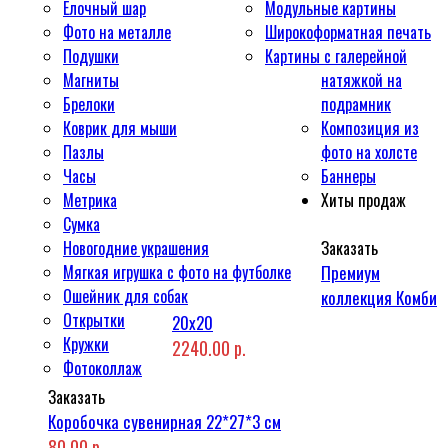
Ёлочный шар
Модульные картины
Фото на металле
Широкоформатная печать
Подушки
Картины с галерейной
Магниты
натяжкой на
Брелоки
подрамник
Коврик для мыши
Композиция из
Пазлы
фото на холсте
Часы
Баннеры
Метрика
Хиты продаж
Сумка
Новогодние украшения
Заказать
Мягкая игрушка с фото на футболке
Премиум
Ошейник для собак
коллекция Комби
Открытки
20x20
Кружки
2240.00 р.
Фотоколлаж
Заказать
Коробочка сувенирная 22*27*3 см
80.00 р.