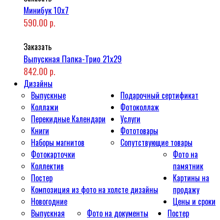
Минибук 10х7
590.00 р.
Заказать
Выпускная Папка-Трио 21x29
842.00 р.
Дизайны
Выпускные
Подарочный сертификат
Коллажи
Фотоколлаж
Перекидные Календари
Услуги
Книги
Фототовары
Наборы магнитов
Сопутствующие товары
Фотокарточки
Фото на
Коллектив
памятник
Постер
Картины на
Композиция из фото на холсте дизайны
продажу
Новогодние
Цены и сроки
Выпускная
Фото на документы
Постер