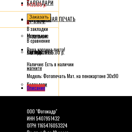
КАЛЕНДАРИ
1425.00 р.
Заказать
ИНТЕРЬЕРНАЯ ПЕЧАТЬ
Квартальные
0
/
0.00 р.
В закладки
календари
Модульные
В сравнение
Ваша корзина пуста!
Календари на
картины
Без НДС:
1425.00 р.
Наличие:
Есть в наличии
магните
Модель:
Фотопечать Мат. на пенокартоне 30x90
Календари
Описание
листовые
ООО "Фотокадр"
 футболке
Календарь
ИНН 5407951432
ОГРН 1165476053324