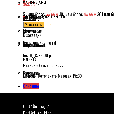
КАЛЕНДАРИ
96.00 р.
51 или более:
89.00 р.
101 или более:
85.00 р.
301 или б
ИНТЕРЬЕРНАЯ ПЕЧАТЬ
Квартальные
0
/
0.00 р.
Заказать
календари
Модульные
В закладки
Ваша корзина пуста!
Календари на
картины
В сравнение
Без НДС:
96.00 р.
магните
Наличие:
Есть в наличии
Календари
Модель:
Фотопечать Матовая 15x30
Описание
листовые
 футболке
Календарь
ООО "Фотокадр"
ИНН 5407951432