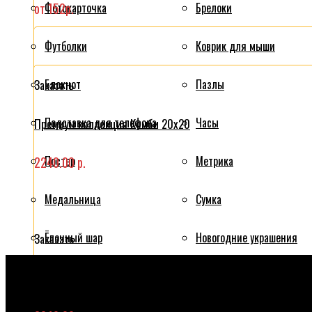
от 152р.
Фотокарточка
Брелоки
Футболки
Коврик для мыши
Блокнот
Пазлы
Заказать
Подставка для телефона
Часы
Премиум коллекция Комби 20x20
Постер
Метрика
2240.00 р.
Медальница
Сумка
Ёлочный шар
Новогодние украшения
Заказать
Фото на металле
Мягкая игрушка с фото на
Премиум коллекция Классик 20x20