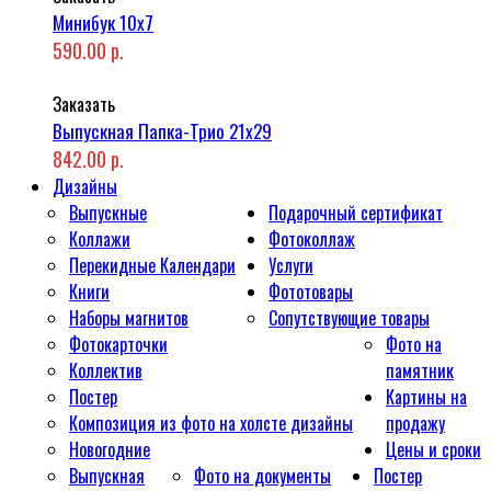
Минибук 10х7
590.00 р.
Заказать
Выпускная Папка-Трио 21x29
842.00 р.
Дизайны
Выпускные
Подарочный сертификат
Коллажи
Фотоколлаж
Перекидные Календари
Услуги
Книги
Фототовары
Наборы магнитов
Сопутствующие товары
Фотокарточки
Фото на
Коллектив
памятник
Постер
Картины на
Композиция из фото на холсте дизайны
продажу
Новогодние
Цены и сроки
Выпускная
Фото на документы
Постер