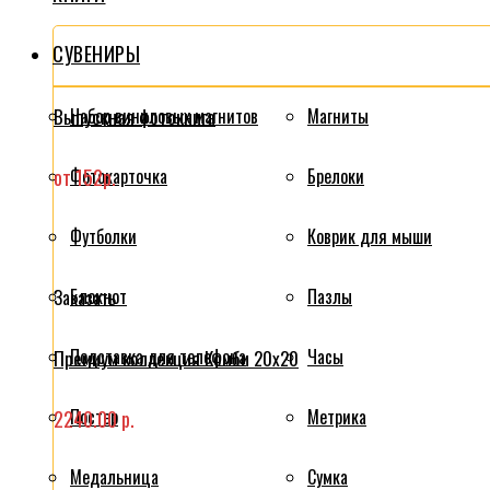
СУВЕНИРЫ
Выпускная фотокнига
Набор виниловых магнитов
Магниты
от 152р.
Фотокарточка
Брелоки
Футболки
Коврик для мыши
Блокнот
Пазлы
Заказать
Подставка для телефона
Часы
Премиум коллекция Комби 20x20
Постер
Метрика
2240.00 р.
Медальница
Сумка