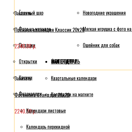
Ёлочный шар
Новогодние украшения
Заказать
Фото на металле
Мягкая игрушка с фото на
Премиум коллекция Классик 20x20
Подушки
Ошейник для собак
2240.00 р.
ФОТОПЕЧАТЬ
КАЛЕНДАРИ
ИНТЕРЬЕР
Открытки
Кружки
Квартальные календари
Заказать
Фотоколлаж
Календари на магните
Фотокнига Стандарт 20x20
Календари листовые
2240.00 р.
Календарь перекидной