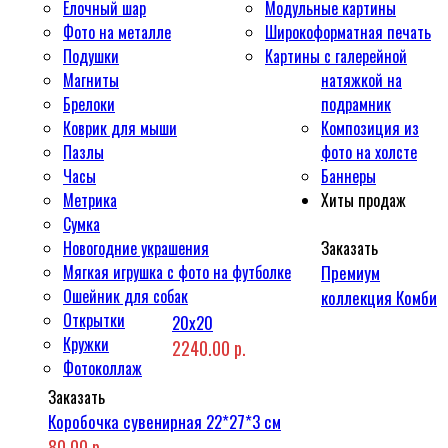
Ёлочный шар
Модульные картины
Фото на металле
Широкоформатная печать
Подушки
Картины с галерейной
Магниты
натяжкой на
Брелоки
подрамник
Коврик для мыши
Композиция из
Пазлы
фото на холсте
Часы
Баннеры
Метрика
Хиты продаж
Сумка
Новогодние украшения
Заказать
Мягкая игрушка с фото на футболке
Премиум
Ошейник для собак
коллекция Комби
Открытки
20x20
Кружки
2240.00 р.
Фотоколлаж
Заказать
Коробочка сувенирная 22*27*3 см
80.00 р.