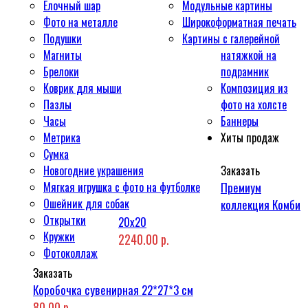
Ёлочный шар
Модульные картины
Фото на металле
Широкоформатная печать
Подушки
Картины с галерейной
Магниты
натяжкой на
Брелоки
подрамник
Коврик для мыши
Композиция из
Пазлы
фото на холсте
Часы
Баннеры
Метрика
Хиты продаж
Сумка
Новогодние украшения
Заказать
Мягкая игрушка с фото на футболке
Премиум
Ошейник для собак
коллекция Комби
Открытки
20x20
Кружки
2240.00 р.
Фотоколлаж
Заказать
Коробочка сувенирная 22*27*3 см
80.00 р.