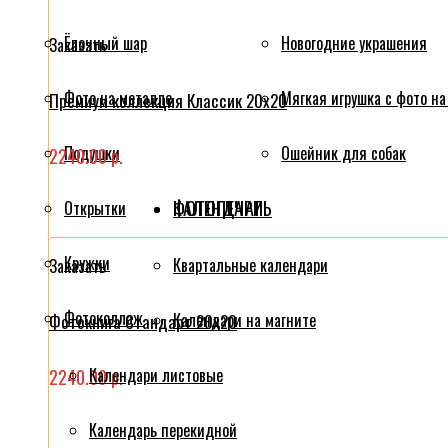
Ёлочный шар
Новогодние украшения
Заказать
Фото на металле
Мягкая игрушка с фото на
Премиум коллекция Классик 20x20
Подушки
Ошейник для собак
2240.00 р.
ФОТОПЕЧАТЬ
КАЛЕНДАРИ
Открытки
Кружки
Квартальные календари
Заказать
Фотоколлаж
Календари на магните
Фотокнига Стандарт 20x20
Календари листовые
2240.00 р.
Календарь перекидной