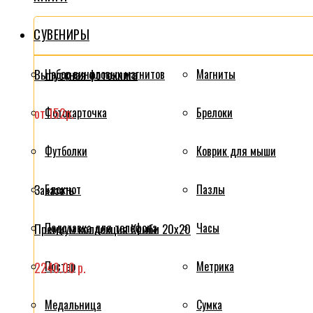
СУВЕНИРЫ
Выпускная фотокнига
Набор виниловых магнитов
Магниты
от 152р.
Фотокарточка
Брелоки
Футболки
Коврик для мыши
Блокнот
Пазлы
Заказать
Подставка для телефона
Часы
Премиум коллекция Комби 20x20
Постер
Метрика
2240.00 р.
Медальница
Сумка