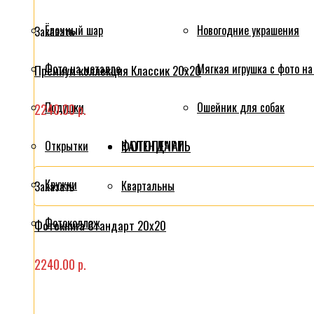
Ёлочный шар
Новогодние украшения
Заказать
Фото на металле
Мягкая игрушка с фото на
Премиум коллекция Классик 20x20
Подушки
Ошейник для собак
2240.00 р.
ФОТОПЕЧАТЬ
КАЛЕНДАРИ
Открытки
Кружки
Квартальны
Заказать
Фотоколлаж
Фотокнига Стандарт 20x20
2240.00 р.