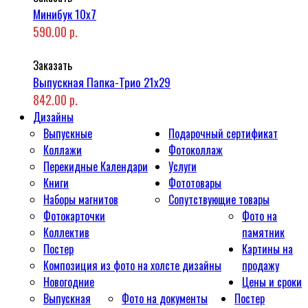
Минибук 10х7
590.00 р.
Заказать
Выпускная Папка-Трио 21x29
842.00 р.
Дизайны
Выпускные
Подарочный сертификат
Коллажи
Фотоколлаж
Перекидные Календари
Услуги
Книги
Фототовары
Наборы магнитов
Сопутствующие товары
Фотокарточки
Фото на
Коллектив
памятник
Постер
Картины на
Композиция из фото на холсте дизайны
продажу
Новогодние
Цены и сроки
Выпускная
Фото на документы
Постер