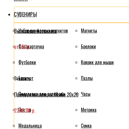
СУВЕНИРЫ
Выпускная фотокнига
Набор виниловых магнитов
Магниты
от 152р.
Фотокарточка
Брелоки
Футболки
Коврик для мыши
Блокнот
Пазлы
Заказать
Подставка для телефона
Часы
Премиум коллекция Комби 20x20
Постер
Метрика
2240.00 р.
Медальница
Сумка