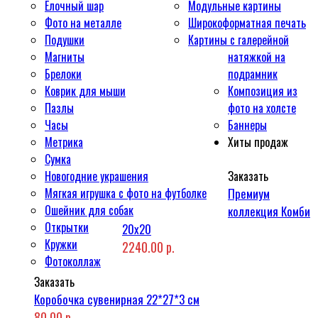
Ёлочный шар
Модульные картины
Фото на металле
Широкоформатная печать
Подушки
Картины с галерейной
Магниты
натяжкой на
Брелоки
подрамник
Коврик для мыши
Композиция из
Пазлы
фото на холсте
Часы
Баннеры
Метрика
Хиты продаж
Сумка
Новогодние украшения
Заказать
Мягкая игрушка с фото на футболке
Премиум
Ошейник для собак
коллекция Комби
Открытки
20x20
Кружки
2240.00 р.
Фотоколлаж
Заказать
Коробочка сувенирная 22*27*3 см
80.00 р.