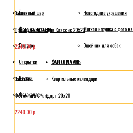
Ёлочный шар
Новогодние украшения
Заказать
Фото на металле
Мягкая игрушка с фото на
Премиум коллекция Классик 20x20
Подушки
Ошейник для собак
2240.00 р.
ФОТОПЕЧАТЬ
КАЛЕНДАРИ
Открытки
Кружки
Квартальные календари
Заказать
Фотоколлаж
Фотокнига Стандарт 20x20
2240.00 р.