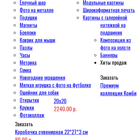
Ёлочный шар
Модульные картины
Фото на металле
Широкоформатная печать
Подушки
Картины с галерейной
Магниты
натяжкой на
Брелоки
подрамник
Коврик для мыши
Композиция из
Пазлы
фото на холсте
Часы
Баннеры
Метрика
Хиты продаж
Сумка
Новогодние украшения
Заказать
Мягкая игрушка с фото на футболке
Премиум
Ошейник для собак
коллекция Комби
Открытки
20x20
Кружки
2240.00 р.
Фотоколлаж
Заказать
Коробочка сувенирная 22*27*3 см
80.00 р.