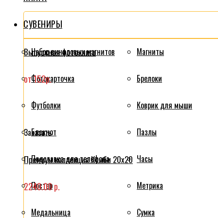
СУВЕНИРЫ
Выпускная фотокнига
Набор виниловых магнитов
Магниты
от 152р.
Фотокарточка
Брелоки
Футболки
Коврик для мыши
Блокнот
Пазлы
Заказать
Подставка для телефона
Часы
Премиум коллекция Комби 20x20
Постер
Метрика
2240.00 р.
Медальница
Сумка