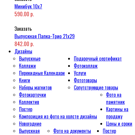
Минибук 10х7
590.00 р.
Заказать
Выпускная Папка-Трио 21x29
842.00 р.
Дизайны
Выпускные
Подарочный сертификат
Коллажи
Фотоколлаж
Перекидные Календари
Услуги
Книги
Фототовары
Наборы магнитов
Сопутствующие товары
Фотокарточки
Фото на
Коллектив
памятник
Постер
Картины на
Композиция из фото на холсте дизайны
продажу
Новогодние
Цены и сроки
Выпускная
Фото на документы
Постер