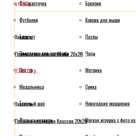
от 152р.
Фотокарточка
Брелоки
Футболки
Коврик для мыши
Блокнот
Пазлы
Заказать
Подставка для телефона
Часы
Премиум коллекция Комби 20x20
Постер
Метрика
2240.00 р.
Медальница
Сумка
Ёлочный шар
Новогодние украшения
Заказать
Фото на металле
Мягкая игрушка с фото на
Премиум коллекция Классик 20x20