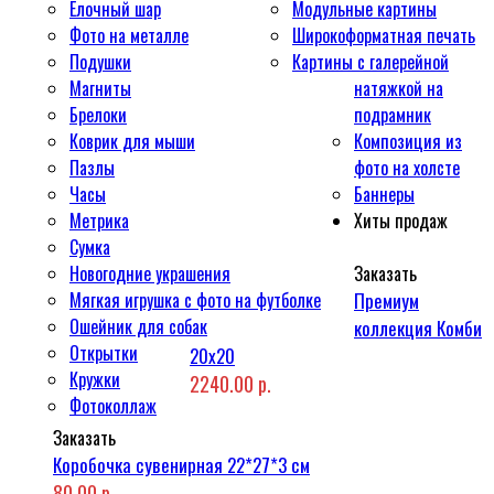
Ёлочный шар
Модульные картины
Фото на металле
Широкоформатная печать
Подушки
Картины с галерейной
Магниты
натяжкой на
Брелоки
подрамник
Коврик для мыши
Композиция из
Пазлы
фото на холсте
Часы
Баннеры
Метрика
Хиты продаж
Сумка
Новогодние украшения
Заказать
Мягкая игрушка с фото на футболке
Премиум
Ошейник для собак
коллекция Комби
Открытки
20x20
Кружки
2240.00 р.
Фотоколлаж
Заказать
Коробочка сувенирная 22*27*3 см
80.00 р.