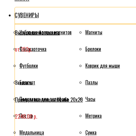
СУВЕНИРЫ
Выпускная фотокнига
Набор виниловых магнитов
Магниты
от 152р.
Фотокарточка
Брелоки
Футболки
Коврик для мыши
Блокнот
Пазлы
Заказать
Подставка для телефона
Часы
Премиум коллекция Комби 20x20
Постер
Метрика
2240.00 р.
Медальница
Сумка