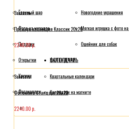
Ёлочный шар
Новогодние украшения
Заказать
Фото на металле
Мягкая игрушка с фото на
Премиум коллекция Классик 20x20
Подушки
Ошейник для собак
2240.00 р.
ФОТОПЕЧАТЬ
КАЛЕНДАРИ
Открытки
Кружки
Квартальные календари
Заказать
Фотоколлаж
Календари на магните
Фотокнига Стандарт 20x20
2240.00 р.