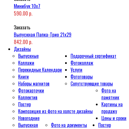
Минибук 10х7
590.00 р.
Заказать
Выпускная Папка-Трио 21x29
842.00 р.
Дизайны
Выпускные
Подарочный сертификат
Коллажи
Фотоколлаж
Перекидные Календари
Услуги
Книги
Фототовары
Наборы магнитов
Сопутствующие товары
Фотокарточки
Фото на
Коллектив
памятник
Постер
Картины на
Композиция из фото на холсте дизайны
продажу
Новогодние
Цены и сроки
Выпускная
Фото на документы
Постер