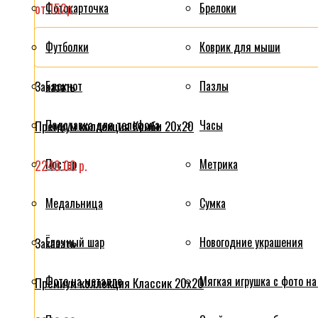
от 152р.
Фотокарточка
Брелоки
Футболки
Коврик для мыши
Блокнот
Пазлы
Заказать
Подставка для телефона
Часы
Премиум коллекция Комби 20x20
Постер
Метрика
2240.00 р.
Медальница
Сумка
Ёлочный шар
Новогодние украшения
Заказать
Фото на металле
Мягкая игрушка с фото на
Премиум коллекция Классик 20x20