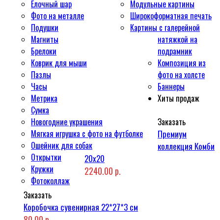
Ёлочный шар
Модульные картины
Фото на металле
Широкоформатная печать
Подушки
Картины с галерейной
Магниты
натяжкой на
Брелоки
подрамник
Коврик для мыши
Композиция из
Пазлы
фото на холсте
Часы
Баннеры
Метрика
Хиты продаж
Сумка
Новогодние украшения
Заказать
Мягкая игрушка с фото на футболке
Премиум
Ошейник для собак
коллекция Комби
Открытки
20x20
Кружки
2240.00 р.
Фотоколлаж
Заказать
Коробочка сувенирная 22*27*3 см
80.00 р.