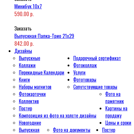
Минибук 10х7
590.00 р.
Заказать
Выпускная Папка-Трио 21x29
842.00 р.
Дизайны
Выпускные
Подарочный сертификат
Коллажи
Фотоколлаж
Перекидные Календари
Услуги
Книги
Фототовары
Наборы магнитов
Сопутствующие товары
Фотокарточки
Фото на
Коллектив
памятник
Постер
Картины на
Композиция из фото на холсте дизайны
продажу
Новогодние
Цены и сроки
Выпускная
Фото на документы
Постер