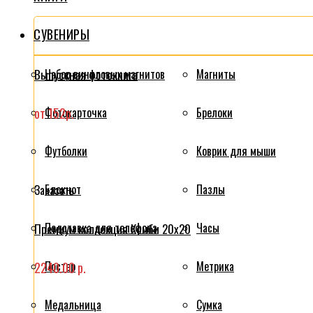
СУВЕНИРЫ
Выпускная фотокнига
Набор виниловых магнитов
Магниты
от 152р.
Фотокарточка
Брелоки
Футболки
Коврик для мыши
Блокнот
Пазлы
Заказать
Подставка для телефона
Часы
Премиум коллекция Комби 20x20
Постер
Метрика
2240.00 р.
Медальница
Сумка