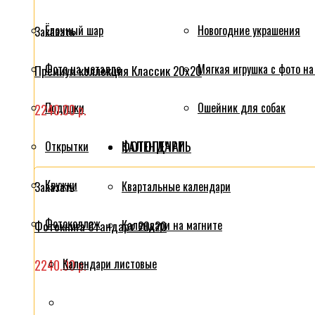
Ёлочный шар
Новогодние украшения
Заказать
Фото на металле
Мягкая игрушка с фото на
Премиум коллекция Классик 20x20
Подушки
Ошейник для собак
2240.00 р.
ФОТОПЕЧАТЬ
КАЛЕНДАРИ
Открытки
Кружки
Квартальные календари
Заказать
Фотоколлаж
Календари на магните
Фотокнига Стандарт 20x20
Календари листовые
2240.00 р.