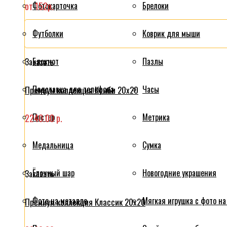
от 152р.
Фотокарточка
Брелоки
Футболки
Коврик для мыши
Блокнот
Пазлы
Заказать
Подставка для телефона
Часы
Премиум коллекция Комби 20x20
Постер
Метрика
2240.00 р.
Медальница
Сумка
Ёлочный шар
Новогодние украшения
Заказать
Фото на металле
Мягкая игрушка с фото на
Премиум коллекция Классик 20x20