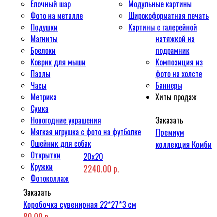
Ёлочный шар
Модульные картины
Фото на металле
Широкоформатная печать
Подушки
Картины с галерейной
Магниты
натяжкой на
Брелоки
подрамник
Коврик для мыши
Композиция из
Пазлы
фото на холсте
Часы
Баннеры
Метрика
Хиты продаж
Сумка
Новогодние украшения
Заказать
Мягкая игрушка с фото на футболке
Премиум
Ошейник для собак
коллекция Комби
Открытки
20x20
Кружки
2240.00 р.
Фотоколлаж
Заказать
Коробочка сувенирная 22*27*3 см
80.00 р.