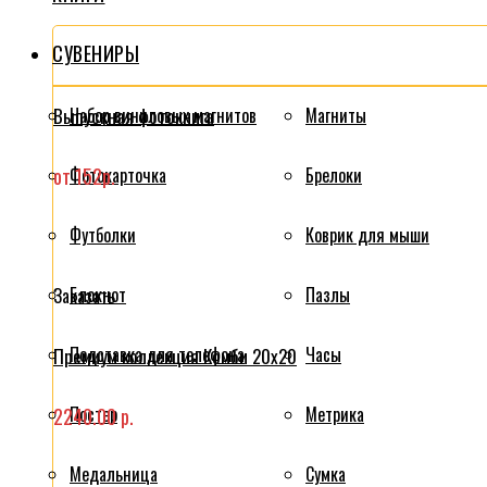
СУВЕНИРЫ
Выпускная фотокнига
Набор виниловых магнитов
Магниты
от 152р.
Фотокарточка
Брелоки
Футболки
Коврик для мыши
Блокнот
Пазлы
Заказать
Подставка для телефона
Часы
Премиум коллекция Комби 20x20
Постер
Метрика
2240.00 р.
Медальница
Сумка