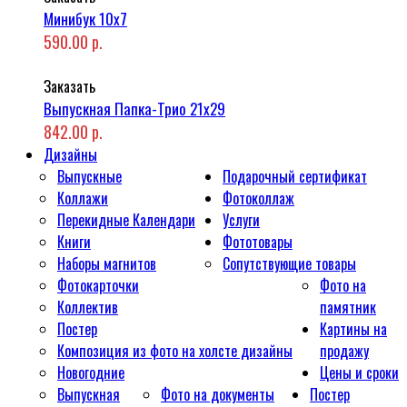
Минибук 10х7
590.00 р.
Заказать
Выпускная Папка-Трио 21x29
842.00 р.
Дизайны
Выпускные
Подарочный сертификат
Коллажи
Фотоколлаж
Перекидные Календари
Услуги
Книги
Фототовары
Наборы магнитов
Сопутствующие товары
Фотокарточки
Фото на
Коллектив
памятник
Постер
Картины на
Композиция из фото на холсте дизайны
продажу
Новогодние
Цены и сроки
Выпускная
Фото на документы
Постер