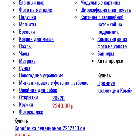
Ёлочный шар
Модульные картины
Фото на металле
Широкоформатная печать
Подушки
Картины с галерейной
Магниты
натяжкой на
Брелоки
подрамник
Коврик для мыши
Композиция из
Пазлы
фото на холсте
Часы
Баннеры
Метрика
Хиты продаж
Сумка
Новогодние украшения
Купить
Мягкая игрушка с фото на футболке
Премиум
Ошейник для собак
коллекция Комби
Открытки
20x20
Кружки
2240.00 р.
Фотоколлаж
Купить
Коробочка сувенирная 22*27*3 см
80.00 р.