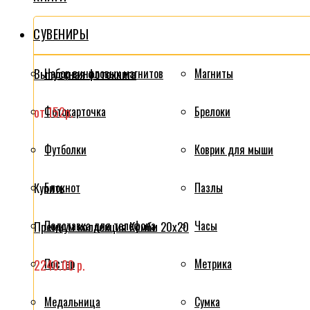
СУВЕНИРЫ
Выпускная фотокнига
Набор виниловых магнитов
Магниты
от 152р.
Фотокарточка
Брелоки
Футболки
Коврик для мыши
Блокнот
Пазлы
Купить
Подставка для телефона
Часы
Премиум коллекция Комби 20x20
Постер
Метрика
2240.00 р.
Медальница
Сумка