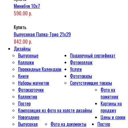
Минибук 10х7
590.00 р.
Купить
Выпускная Папка-Трио 21x29
842.00 р.
Дизайны
Выпускные
Подарочный сертификат
Коллажи
Фотоколлаж
Перекидные Календари
Услуги
Книги
Фототовары
Наборы магнитов
Сопутствующие товары
Фотокарточки
Фото на
Коллектив
памятник
Постер
Картины на
Композиция из фото на холсте дизайны
продажу
Новогодние
Цены и сроки
Выпускная
Фото на документы
Постер