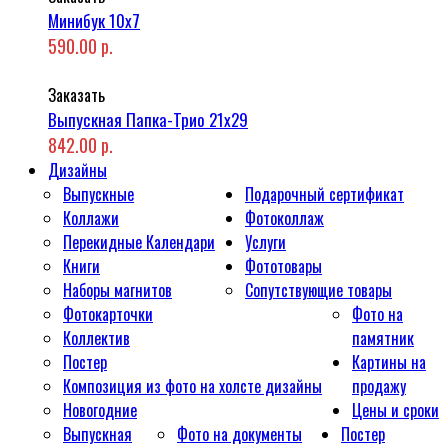
Минибук 10х7
590.00 р.
Заказать
Выпускная Папка-Трио 21x29
842.00 р.
Дизайны
Выпускные
Подарочный сертификат
Коллажи
Фотоколлаж
Перекидные Календари
Услуги
Книги
Фототовары
Наборы магнитов
Сопутствующие товары
Фотокарточки
Фото на
Коллектив
памятник
Постер
Картины на
Композиция из фото на холсте дизайны
продажу
Новогодние
Цены и сроки
Выпускная
Фото на документы
Постер