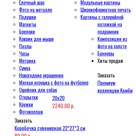
Ёлочный шар
Модульные картины
Фото на металле
Широкоформатная печать
Подушки
Картины с галерейной
Магниты
натяжкой на
Брелоки
подрамник
Коврик для мыши
Композиция из
Пазлы
фото на холсте
Часы
Баннеры
Метрика
Хиты продаж
Сумка
Новогодние украшения
Заказать
Мягкая игрушка с фото на футболке
Премиум
Ошейник для собак
коллекция Комби
Открытки
20x20
Кружки
2240.00 р.
Фотоколлаж
Заказать
Коробочка сувенирная 22*27*3 см
80.00 р.