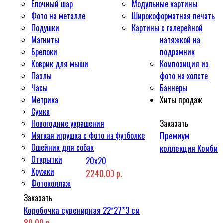
Ёлочный шар
Модульные картины
Фото на металле
Широкоформатная печать
Подушки
Картины с галерейной
Магниты
натяжкой на
Брелоки
подрамник
Коврик для мыши
Композиция из
Пазлы
фото на холсте
Часы
Баннеры
Метрика
Хиты продаж
Сумка
Новогодние украшения
Заказать
Мягкая игрушка с фото на футболке
Премиум
Ошейник для собак
коллекция Комби
Открытки
20x20
Кружки
2240.00 р.
Фотоколлаж
Заказать
Коробочка сувенирная 22*27*3 см
80.00 р.