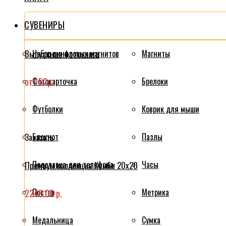
СУВЕНИРЫ
Выпускная фотокнига
Набор виниловых магнитов
Магниты
от 152р.
Фотокарточка
Брелоки
Футболки
Коврик для мыши
Блокнот
Пазлы
Заказать
Подставка для телефона
Часы
Премиум коллекция Комби 20x20
Постер
Метрика
2240.00 р.
Медальница
Сумка