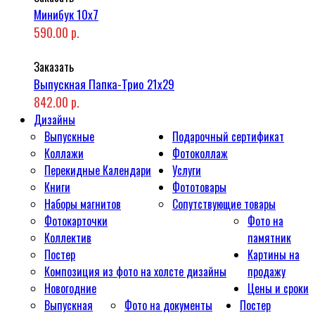
Минибук 10х7
590.00 р.
Заказать
Выпускная Папка-Трио 21x29
842.00 р.
Дизайны
Выпускные
Подарочный сертификат
Коллажи
Фотоколлаж
Перекидные Календари
Услуги
Книги
Фототовары
Наборы магнитов
Сопутствующие товары
Фотокарточки
Фото на
Коллектив
памятник
Постер
Картины на
Композиция из фото на холсте дизайны
продажу
Новогодние
Цены и сроки
Выпускная
Фото на документы
Постер