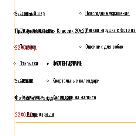
Ёлочный шар
Новогодние украшения
Заказать
Фото на металле
Мягкая игрушка с фото на
Премиум коллекция Классик 20x20
Подушки
Ошейник для собак
2240.00 р.
ФОТОПЕЧАТЬ
КАЛЕНДАРИ
Открытки
Кружки
Квартальные календари
Заказать
Фотоколлаж
Календари на магните
Фотокнига Стандарт 20x20
Календари ли
2240.00 р.