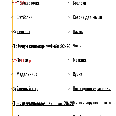
от 152р.
Фотокарточка
Брелоки
Футболки
Коврик для мыши
Блокнот
Пазлы
Заказать
Подставка для телефона
Часы
Премиум коллекция Комби 20x20
Постер
Метрика
2240.00 р.
Медальница
Сумка
Ёлочный шар
Новогодние украшения
Заказать
Фото на металле
Мягкая игрушка с фото на
Премиум коллекция Классик 20x20