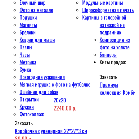
Ёлочный шар
Модульные картины
Фото на металле
Широкоформатная печать
Подушки
Картины с галерейной
Магниты
натяжкой на
Брелоки
подрамник
Коврик для мыши
Композиция из
Пазлы
фото на холсте
Часы
Баннеры
Метрика
Хиты продаж
Сумка
Новогодние украшения
Заказать
Мягкая игрушка с фото на футболке
Премиум
Ошейник для собак
коллекция Комби
Открытки
20x20
Кружки
2240.00 р.
Фотоколлаж
Заказать
Коробочка сувенирная 22*27*3 см
80.00 р.