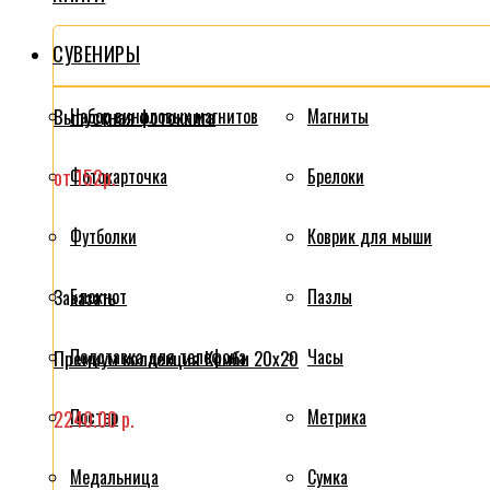
СУВЕНИРЫ
Выпускная фотокнига
Набор виниловых магнитов
Магниты
от 152р.
Фотокарточка
Брелоки
Футболки
Коврик для мыши
Блокнот
Пазлы
Заказать
Подставка для телефона
Часы
Премиум коллекция Комби 20x20
Постер
Метрика
2240.00 р.
Медальница
Сумка