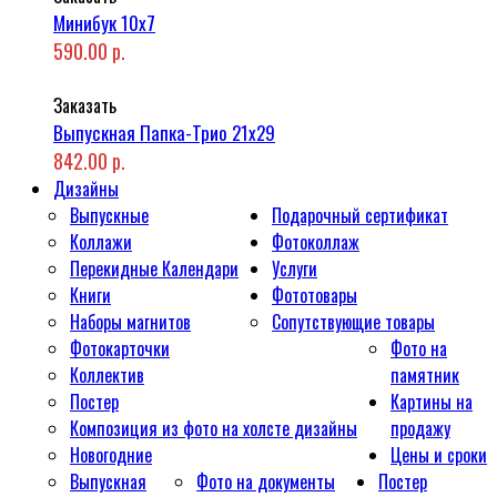
Минибук 10х7
590.00 р.
Заказать
Выпускная Папка-Трио 21x29
842.00 р.
Дизайны
Выпускные
Подарочный сертификат
Коллажи
Фотоколлаж
Перекидные Календари
Услуги
Книги
Фототовары
Наборы магнитов
Сопутствующие товары
Фотокарточки
Фото на
Коллектив
памятник
Постер
Картины на
Композиция из фото на холсте дизайны
продажу
Новогодние
Цены и сроки
Выпускная
Фото на документы
Постер