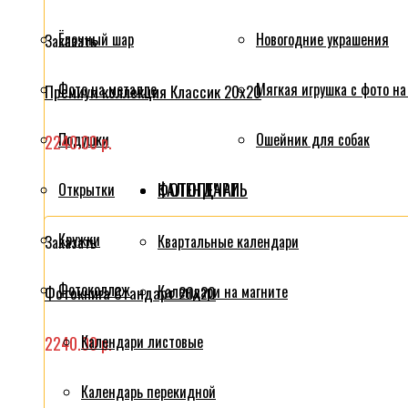
Ёлочный шар
Новогодние украшения
Заказать
Фото на металле
Мягкая игрушка с фото на
Премиум коллекция Классик 20x20
Подушки
Ошейник для собак
2240.00 р.
ФОТОПЕЧАТЬ
КАЛЕНДАРИ
Открытки
Кружки
Квартальные календари
Заказать
Фотоколлаж
Календари на магните
Фотокнига Стандарт 20x20
Календари листовые
2240.00 р.
Календарь перекидной